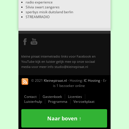
radio experience
Silvia swart zangeres
sperbys misik duitsland berlin
STREAMRADIO
kleine piraat internetradio links voor Facebook en
YouTube kijk en luister gelijk mee op onze sociaal
media voor meer info studio@kleinepiraat.nl
© 2021
Kleinepiraat.nl
- Hosting:
IC Hosting
- Er
is 1 bezoeker online
Contact
Gastenboek
Licenties
Luisterhulp
Programma
Verzoekplaat
Naar boven ↑