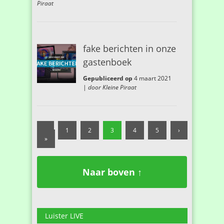
Piraat
fake berichten in onze
gastenboek
Gepubliceerd op
4 maart 2021
|
door Kleine Piraat
‹
1
2
3
4
5
›
»
Naar boven ↑
Luister LIVE