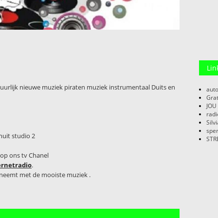
Lin
uurlijk nieuwe muziek piraten muziek instrumentaal Duits en
auto
Grat
JOU
radi
Silv
sper
nuit studio 2
STR
n op ons tv Chanel
ernetradio
.
e neemt met de mooiste muziek .