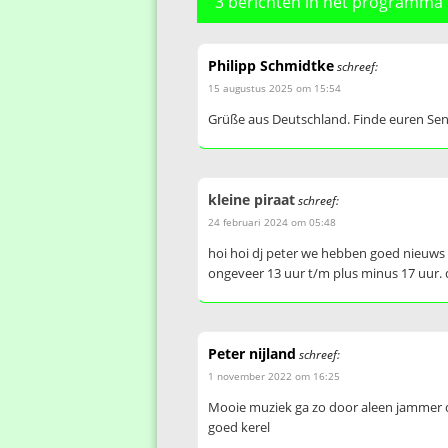
3 berichten in het programma
Philipp Schmidtke
schreef:
15 augustus 2025 om 15:54
Grüße aus Deutschland. Finde euren Sende
kleine piraat
schreef:
24 februari 2024 om 05:48
hoi hoi dj peter we hebben goed nieuws v
ongeveer 13 uur t/m plus minus 17 uur. d
Peter nijland
schreef:
1 november 2022 om 16:25
Mooie muziek ga zo door aleen jammer da
goed kerel