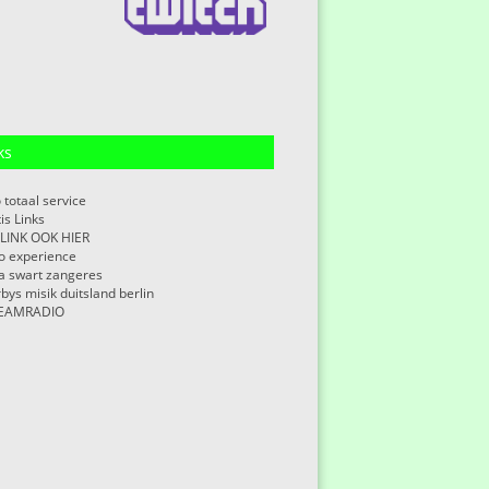
ks
 totaal service
is Links
 LINK OOK HIER
o experience
ia swart zangeres
bys misik duitsland berlin
EAMRADIO