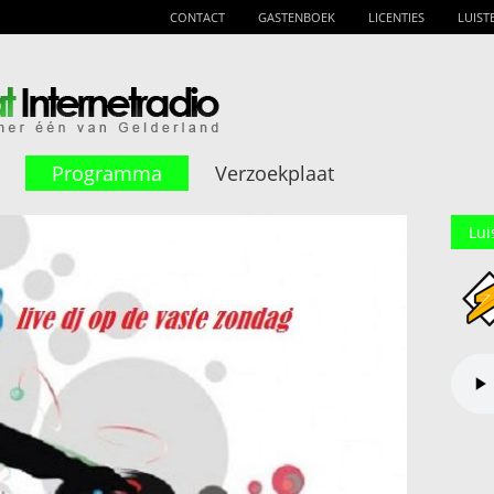
CONTACT
GASTENBOEK
LICENTIES
LUIST
Programma
Verzoekplaat
Lui