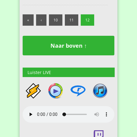
«
‹
10
11
12
Naar boven ↑
Luister LIVE