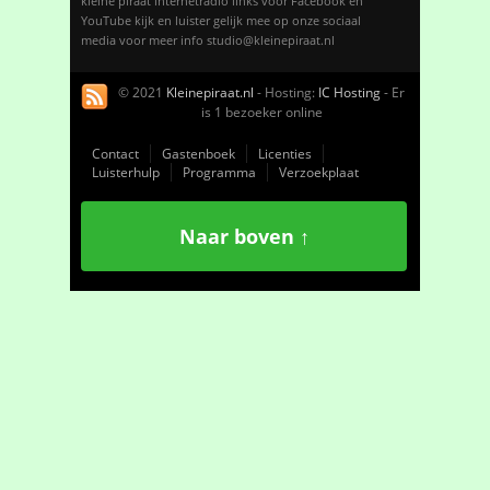
kleine piraat internetradio links voor Facebook en
YouTube kijk en luister gelijk mee op onze sociaal
media voor meer info studio@kleinepiraat.nl
© 2021
Kleinepiraat.nl
- Hosting:
IC Hosting
- Er
is 1 bezoeker online
Contact
Gastenboek
Licenties
Luisterhulp
Programma
Verzoekplaat
Naar boven ↑