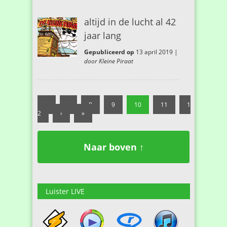
altijd in de lucht al 42
jaar lang
Gepubliceerd op
13 april 2019 |
door Kleine Piraat
«
‹
8
9
10
11
1
2
›
»
Naar boven ↑
Luister LIVE