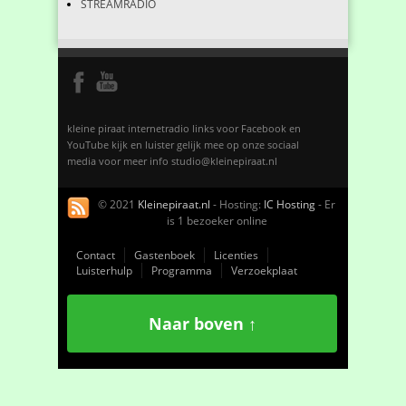
STREAMRADIO
kleine piraat internetradio links voor Facebook en
YouTube kijk en luister gelijk mee op onze sociaal
media voor meer info studio@kleinepiraat.nl
© 2021
Kleinepiraat.nl
- Hosting:
IC Hosting
- Er
is 1 bezoeker online
Contact
Gastenboek
Licenties
Luisterhulp
Programma
Verzoekplaat
Naar boven ↑