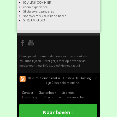
JOU LINK OOK HIER
radio experience
Silvia swart zangeres
sperbys misik duitsland berlin
STREAMRADIO
kleine piraat internetradio links voor Facebook en
YouTube kijk en luister gelijk mee op onze sociaal
media voor meer info studio@kleinepiraat.nl
© 2021
Kleinepiraat.nl
- Hosting:
IC Hosting
- Er
zijn 2 bezoekers online
Contact
Gastenboek
Licenties
Luisterhulp
Programma
Verzoekplaat
Naar boven ↑