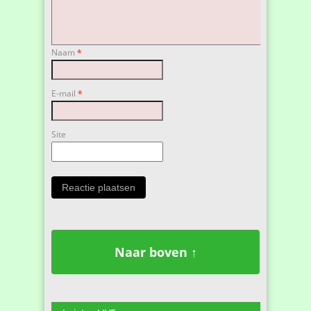
Naam
*
E-mail
*
Site
Naar boven ↑